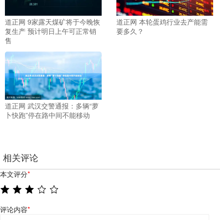
道正网 9家露天煤矿将于今晚恢
道正网 本轮蛋鸡行业去产能需
复生产 预计明日上午可正常销
要多久？
售
道正网 武汉交警通报：多辆“萝
卜快跑”停在路中间不能移动
相关评论
本文评分
*
评论内容
*