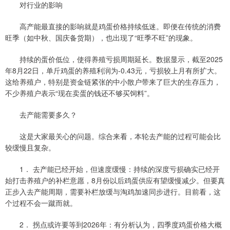
对行业的影响
高产能最直接的影响就是鸡蛋价格持续低迷。即便在传统的消费
旺季（如中秋、国庆备货期），也出现了“旺季不旺”的现象。
持续的蛋价低位，使得养殖亏损周期延长。数据显示，截至2025
年8月22日，单斤鸡蛋的养殖利润为-0.43元，亏损较上月有所扩大。
这给养殖户，特别是资金链紧张的中小散户带来了巨大的生存压力，
不少养殖户表示“现在卖蛋的钱还不够买饲料”。
去产能需要多久？
这是大家最关心的问题。综合来看，本轮去产能的过程可能会比
较缓慢且复杂。
1． 去产能已经开始，但速度缓慢：持续的深度亏损确实已经开
始打击养殖户的补栏意愿，8月份以后鸡蛋供应有望缓慢减少。但要真
正步入去产能周期，需要补栏放缓与淘鸡加速同步进行。目前看，这
个过程不会一蹴而就。
2． 拐点或许要等到2026年：有分析认为，四季度鸡蛋价格大概