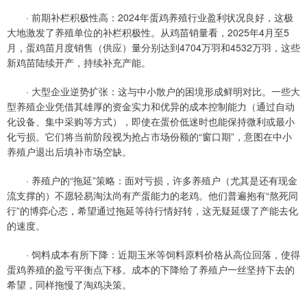
· 前期补栏积极性高：2024年蛋鸡养殖行业盈利状况良好，这极
大地激发了养殖单位的补栏积极性。从鸡苗销量看，2025年4月至5
月，蛋鸡苗月度销售（供应）量分别达到4704万羽和4532万羽，这些
新鸡苗陆续开产，持续补充产能。
· 大型企业逆势扩张：这与中小散户的困境形成鲜明对比。一些大
型养殖企业凭借其雄厚的资金实力和优异的成本控制能力（通过自动
化设备、集中采购等方式），即使在蛋价低迷时也能保持微利或最小
化亏损。它们将当前阶段视为抢占市场份额的“窗口期”，意图在中小
养殖户退出后填补市场空缺。
· 养殖户的“拖延”策略：面对亏损，许多养殖户（尤其是还有现金
流支撑的）不愿轻易淘汰尚有产蛋能力的老鸡。他们普遍抱有“熬死同
行”的博弈心态，希望通过拖延等待行情好转，这无疑延缓了产能去化
的速度。
· 饲料成本有所下降：近期玉米等饲料原料价格从高位回落，使得
蛋鸡养殖的盈亏平衡点下移。成本的下降给了养殖户一丝坚持下去的
希望，同样拖慢了淘鸡决策。