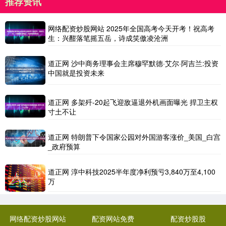
推荐资讯
网络配资炒股网站 2025年全国高考今天开考！祝高考
生：兴酣落笔摇五岳，诗成笑傲凌沧洲
道正网 沙中商务理事会主席穆罕默德·艾尔·阿吉兰:投资
中国就是投资未来
道正网 多架歼-20起飞迎敌逼退外机画面曝光 捍卫主权
寸土不让
道正网 特朗普下令国家公园对外国游客涨价_美国_白宫
_政府预算
道正网 淳中科技2025半年度净利预亏3,840万至4,100
万
网络配资炒股网站
配资网站免费
配资炒股股