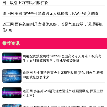
日，吸引上万市民相聚狂欢
道正网 美联航报告可能遭遇无人机撞击，FAA已介入调查
道正网 面色苍白别只当没休息好，若是气血虚弱，调理要抓
住3点
推荐资讯
网络配资炒股网站 2025年全国高考今天开考！祝高考
生：兴酣落笔摇五岳，诗成笑傲凌沧洲
道正网 沙中商务理事会主席穆罕默德·艾尔·阿吉兰:投资
中国就是投资未来
道正网 多架歼-20起飞迎敌逼退外机画面曝光 捍卫主权
寸土不让