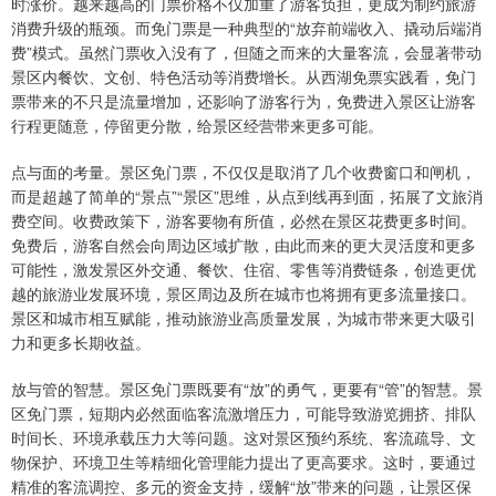
时涨价。越来越高的门票价格不仅加重了游客负担，更成为制约旅游
消费升级的瓶颈。而免门票是一种典型的“放弃前端收入、撬动后端消
费”模式。虽然门票收入没有了，但随之而来的大量客流，会显著带动
景区内餐饮、文创、特色活动等消费增长。从西湖免票实践看，免门
票带来的不只是流量增加，还影响了游客行为，免费进入景区让游客
行程更随意，停留更分散，给景区经营带来更多可能。
点与面的考量。景区免门票，不仅仅是取消了几个收费窗口和闸机，
而是超越了简单的“景点”“景区”思维，从点到线再到面，拓展了文旅消
费空间。收费政策下，游客要物有所值，必然在景区花费更多时间。
免费后，游客自然会向周边区域扩散，由此而来的更大灵活度和更多
可能性，激发景区外交通、餐饮、住宿、零售等消费链条，创造更优
越的旅游业发展环境，景区周边及所在城市也将拥有更多流量接口。
景区和城市相互赋能，推动旅游业高质量发展，为城市带来更大吸引
力和更多长期收益。
放与管的智慧。景区免门票既要有“放”的勇气，更要有“管”的智慧。景
区免门票，短期内必然面临客流激增压力，可能导致游览拥挤、排队
时间长、环境承载压力大等问题。这对景区预约系统、客流疏导、文
物保护、环境卫生等精细化管理能力提出了更高要求。这时，要通过
精准的客流调控、多元的资金支持，缓解“放”带来的问题，让景区保