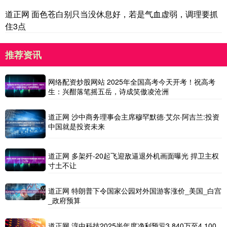
道正网 面色苍白别只当没休息好，若是气血虚弱，调理要抓
住3点
推荐资讯
网络配资炒股网站 2025年全国高考今天开考！祝高考
生：兴酣落笔摇五岳，诗成笑傲凌沧洲
道正网 沙中商务理事会主席穆罕默德·艾尔·阿吉兰:投资
中国就是投资未来
道正网 多架歼-20起飞迎敌逼退外机画面曝光 捍卫主权
寸土不让
道正网 特朗普下令国家公园对外国游客涨价_美国_白宫
_政府预算
道正网 淳中科技2025半年度净利预亏3,840万至4,100