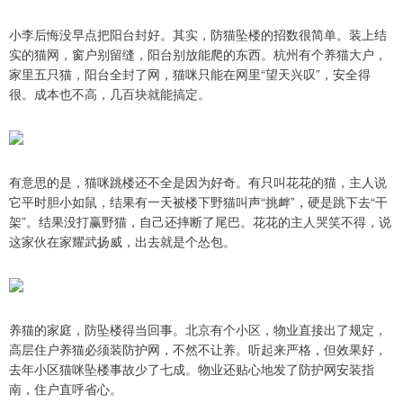
小李后悔没早点把阳台封好。其实，防猫坠楼的招数很简单。装上结
实的猫网，窗户别留缝，阳台别放能爬的东西。杭州有个养猫大户，
家里五只猫，阳台全封了网，猫咪只能在网里“望天兴叹”，安全得
很。成本也不高，几百块就能搞定。
有意思的是，猫咪跳楼还不全是因为好奇。有只叫花花的猫，主人说
它平时胆小如鼠，结果有一天被楼下野猫叫声“挑衅”，硬是跳下去“干
架”。结果没打赢野猫，自己还摔断了尾巴。花花的主人哭笑不得，说
这家伙在家耀武扬威，出去就是个怂包。
养猫的家庭，防坠楼得当回事。北京有个小区，物业直接出了规定，
高层住户养猫必须装防护网，不然不让养。听起来严格，但效果好，
去年小区猫咪坠楼事故少了七成。物业还贴心地发了防护网安装指
南，住户直呼省心。