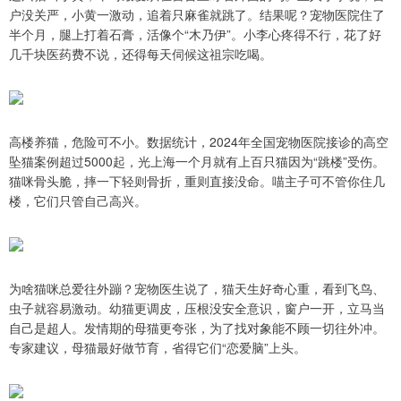
户没关严，小黄一激动，追着只麻雀就跳了。结果呢？宠物医院住了
半个月，腿上打着石膏，活像个“木乃伊”。小李心疼得不行，花了好
几千块医药费不说，还得每天伺候这祖宗吃喝。
高楼养猫，危险可不小。数据统计，2024年全国宠物医院接诊的高空
坠猫案例超过5000起，光上海一个月就有上百只猫因为“跳楼”受伤。
猫咪骨头脆，摔一下轻则骨折，重则直接没命。喵主子可不管你住几
楼，它们只管自己高兴。
为啥猫咪总爱往外蹦？宠物医生说了，猫天生好奇心重，看到飞鸟、
虫子就容易激动。幼猫更调皮，压根没安全意识，窗户一开，立马当
自己是超人。发情期的母猫更夸张，为了找对象能不顾一切往外冲。
专家建议，母猫最好做节育，省得它们“恋爱脑”上头。