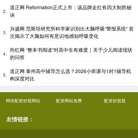
道正网 Reformation正式上市：该品牌走红有四大制胜秘
2、
诀
兴盛网 范斯坦研究所科学家识别出大脑呼吸“警报系统” 首
3、
次揭示了大脑如何有意识地感知呼吸变化
尚红网 “整本书阅读”对高中生有难度｜关于少儿阅读现状
4、
的问答
道正网 泰州高中辅导怎么选？2026小班课与1对1辅导机
5、
构深度对比
网络配资炒股网站
配资网站免费
配资炒股股
友情链接：