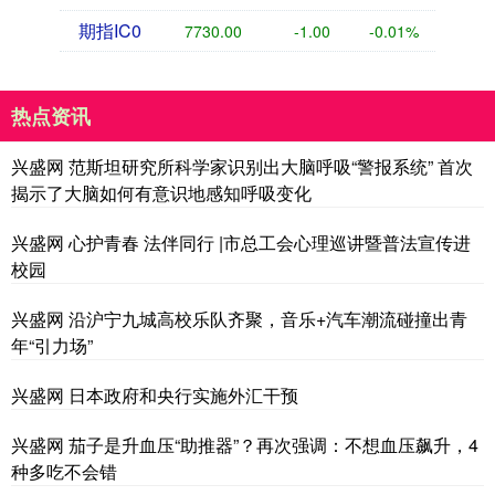
期指IC0
7730.00
-1.00
-0.01%
热点资讯
兴盛网 范斯坦研究所科学家识别出大脑呼吸“警报系统” 首次
揭示了大脑如何有意识地感知呼吸变化
兴盛网 心护青春 法伴同行 |市总工会心理巡讲暨普法宣传进
校园
兴盛网 沿沪宁九城高校乐队齐聚，音乐+汽车潮流碰撞出青
年“引力场”
兴盛网 日本政府和央行实施外汇干预
兴盛网 茄子是升血压“助推器”？再次强调：不想血压飙升，4
种多吃不会错