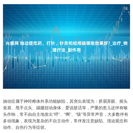
抽动症属于神经椎体外系功能缺陷，其突出表现为：挤眉弄眼、摇头
耸肩、甩手点头、踢腿扭动身体、爱说脏话等，严重的患儿还伴有喉
头作响，常不由自主地发出“哼”、“啊”、“咳”等异常声音，大多数伴有
多动现象，表现为复杂的不自主动作，常伴发注意缺陷、强迫观念和
动作、自伤行为等症状。