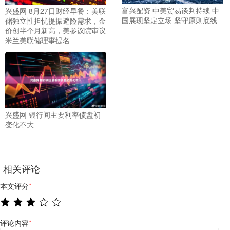
富兴配资 中美贸易谈判持续 中
兴盛网 8月27日财经早餐：美联
国展现坚定立场 坚守原则底线
储独立性担忧提振避险需求，金
价创半个月新高，美参议院审议
米兰美联储理事提名
兴盛网 银行间主要利率债盘初
变化不大
相关评论
本文评分
*
评论内容
*