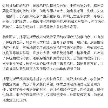
针对抽动症的治疗，传统治疗以精神类葯物﹑中药葯物为主。精神类
葯物虽能暂时控制症状，但副作用相当大，如食欲减退﹑失眠﹑头痛
﹑腹痛等，长期服用还易产生葯物依赖，影响儿童正常发育，形成长
不高﹑记忆障碍﹑人格改变和精神综合症;中药虽相对安全，但疗效仍
不确切，常以补药为主，容易导致儿童过早性发育。
相比而言，择思达斯经颅磁刺激仪采用纯物理疗法健康治疗，它有别
于传统的吃葯、针灸和化学疗法，避开了副作用、耐葯性、成隐性等
的产生机制，有效地避免了传统葯物治疗带来的副作用，有效减少二
次伤害等诸多弊端，直接对大脑中枢系统起作用，精准无误，它攻克
了传统物理治疗因子难以穿透颅骨屏障的难关，是脑部物理治疗的一
次革命性突破，家长可放心给孩子进行康复治疗。如需具体方案，可
咨询择思达斯品牌官方客服微信：zsds5o8 详细了解。
择思达斯经颅磁被越来越多的家长所关注，减轻抽动症状，改善孩子
的生活质量，为孩子带来新的希望。择思达斯经颅磁优点是使用方
便，节省了每次去医院的时间，并且价格经济实惠，性价比高，操作
也简单，带治疗帽就可治疗，仪器绿色安全，比医院做更省，为您减
轻生活上的压力。