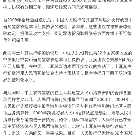
此次续签的双边本币互换协议规模为350亿元人民币/1890亿土耳其里
拉，协议有效期三年，期满后经双方同意还可展期。
自2008年全球金融危机后，中国人民银行便开启了与境外央行或货币
当局签署双边本币互换协议的进程。多年来，这些协议在维护全球金
融稳定、提供流动性支持、促进双边贸易和投资等方面发挥了不可替
代的积极作用。
此次与土耳其央行续签协议后，中国人民银行已与32个国家和地区的
中央银行或货币当局签署双边本币互换协议，互换协议总规模约4.5万
亿元人民币。在中国、土耳其双边本币互换协议的推动下，土耳其央
行积极运用人民币互换资金支持本币结算，极大地提升了两国双边贸
易的便利化水平。
与此同时，中土双方签署的在土耳其建立人民币清算安排的合作备忘
录同样意义非凡。人民币清算行安排最早可追溯至2003年、2004年，
人民银行先后授权中银香港和中银澳门分别担任香港和澳门地区人民
币业务清算行。2009年跨境贸易人民币结算试点启动后，港澳人民币
清算行业务范围进一步拓宽。如今，顺应市场需求，人民银行已在全
球主要经济体布局人民币清算安排。此次与土耳其中央银行达成合
作，是这一布局的又一重要成果。目前，人民银行已累计在32个国家