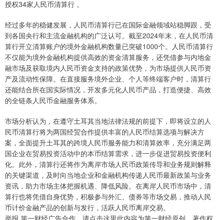
授权34家人民币清算行 。
经过多年的稳健发展，人民币清算行已在国际金融领域站稳脚跟，受
到各国央行和主流金融机构的广泛认可。截至2024年末，在人民币清
算行开立清算账户的境外金融机构数量已突破1000个。人民币清算行
不仅能为境外金融机构提供高效的资金清算服务，还凭借参与内地金
融市场及获取境内人民币资金支持的政策优势，为市场提供人民币资
产及流动性保障。在直接服务境外企业、个人等终端客户时，清算行
还能结合所在国实际情况，开发多元化人民币产品，打造便捷、高效
的全链条人民币金融服务体系。
市场分析认为，在遵守土耳其当地法律法规的前提下，即将设立的人
民币清算行将为两国经贸合作提供丰富的人民币结算选项与解决方
案，全面提升土耳其的跨境人民币服务能力和清算效率，充分满足两
国企业在贸易投资活动中的本币结算需求，进一步促进贸易投资便利
化。此外，清算行还将作为离岸市场人民币政策传导和业务规则解释
的关键渠道，及时向当地企业和金融机构传递人民币最新政策与业务
资讯，助力市场主体把握机遇、降低风险。在离岸人民币市场中，清
算行也将凭借自身优势，积极参与外汇、债券等市场交易，推动人民
币计价金融产品的创新与发行，活跃人民币离岸交易。
举报 第一财经广告合作，请点击这里此内容为第一财经原创，著作权