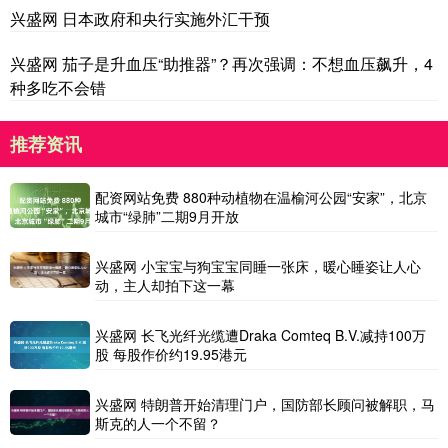
兴盛网 日本政府和央行实施外汇干预
兴盛网 茄子是升血压“助推器”？再次强调：不想血压飙升，4
种多吃不会错
推荐资讯
配资网站免费 880种动植物在温榆河公园“安家”，北京
城市“绿肺”二期9月开放
兴盛网 小宝宝与狗宝宝同睡一张床，暖心睡姿让人心
动，主人却拍下这一幕
兴盛网 长飞光纤光缆遭Draka Comteq B.V.减持100万
股 每股作价约19.95港元
兴盛网 特朗普开始清理门户，国防部长顾问被解职，马
斯克的人一个不留？