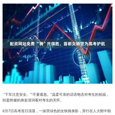
“下车注意安全。”“不要着急。”温柔可亲的话语饱含对考生的祝福，
轻盈矫健的身姿浸润着对考生的关怀。
6月7日高考首日清晨，一抹荧绿色的女铁骑身影，穿行在人大附中朝