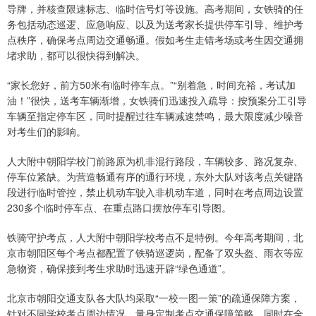
导牌，并核查限速标志、临时信号灯等设施。高考期间，女铁骑的任
务包括动态巡逻、应急响应、以及为送考家长提供停车引导、维护考
点秩序，确保考点周边交通畅通。假如考生走错考场或考生因交通拥
堵求助，都可以很快得到解决。
“家长您好，前方50米有临时停车点。”“别着急，时间充裕，考试加
油！”很快，送考车辆渐增，女铁骑们迅速投入疏导：按预案分工引导
车辆至指定停车区，同时提醒过往车辆减速禁鸣，最大限度减少噪音
对考生们的影响。
人大附中朝阳学校门前路原为机非混行路段，车辆较多、路况复杂、
停车位紧缺。为营造畅通有序的通行环境，东外大队对该考点关键路
段进行临时管控，禁止机动车驶入非机动车道，同时在考点周边设置
230多个临时停车点、在重点路口摆放停车引导图。
铁骑守护考点，人大附中朝阳学校考点不是特例。今年高考期间，北
京市朝阳区每个考点都配置了铁骑巡逻岗，配备了双头盔、雨衣等应
急物资，确保接到考生求助时迅速开辟“绿色通道”。
北京市朝阳交通支队各大队均采取“一校一图一策”的疏通保障方案，
针对不同学校考点周边情况，量身定制考点交通保障策略。同时在全