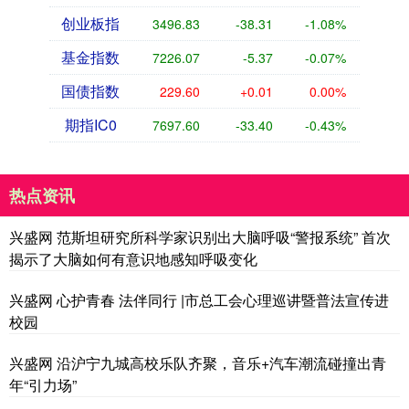
创业板指
3496.83
-38.31
-1.08%
基金指数
7226.07
-5.37
-0.07%
国债指数
229.60
+0.01
0.00%
期指IC0
7697.60
-33.40
-0.43%
热点资讯
兴盛网 范斯坦研究所科学家识别出大脑呼吸“警报系统” 首次
揭示了大脑如何有意识地感知呼吸变化
兴盛网 心护青春 法伴同行 |市总工会心理巡讲暨普法宣传进
校园
兴盛网 沿沪宁九城高校乐队齐聚，音乐+汽车潮流碰撞出青
年“引力场”