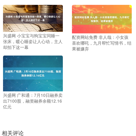
兴盛网 小宝宝与狗宝宝同睡一
配资网站免费 非人哉：小女孩
张床，暖心睡姿让人心动，主人
喜欢哪吒，九月帮忙写情书，结
却拍下这一幕
果被嫌弃
兴盛网 广和通：7月10日融券卖
出7100股，融资融券余额12.16
亿元
相关评论