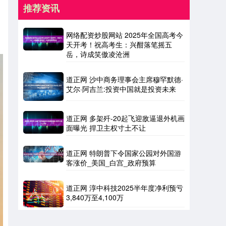
推荐资讯
网络配资炒股网站 2025年全国高考今
天开考！祝高考生：兴酣落笔摇五
岳，诗成笑傲凌沧洲
道正网 沙中商务理事会主席穆罕默德·
艾尔·阿吉兰:投资中国就是投资未来
道正网 多架歼-20起飞迎敌逼退外机画
面曝光 捍卫主权寸土不让
道正网 特朗普下令国家公园对外国游
客涨价_美国_白宫_政府预算
道正网 淳中科技2025半年度净利预亏
3,840万至4,100万