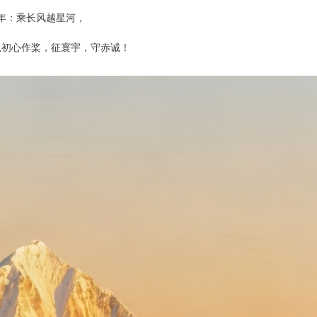
年：乘长风越星河，
以初心作桨，征寰宇，守赤诚！