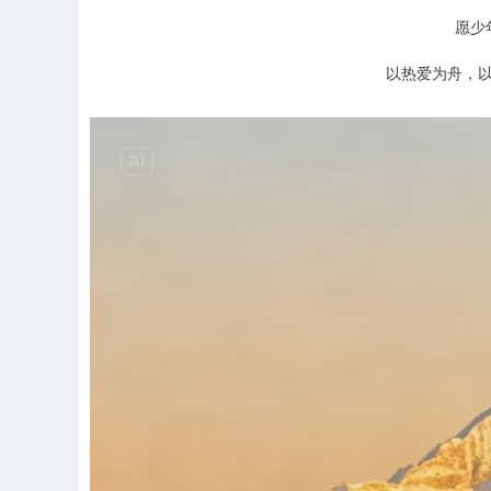
愿少
以热爱为舟，