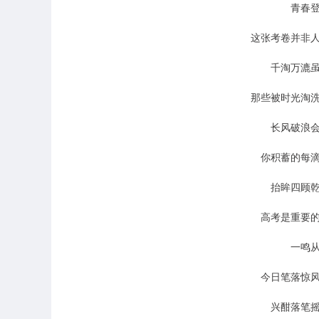
青春
这张考卷并非
千淘万漉
那些被时光淘
长风破浪
你积蓄的每
抬眸四顾
高考是重要
一鸣
今日笔落惊
兴酣落笔