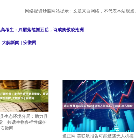
网络配资炒股网站提示：文章来自网络，不代表本站观点。
！祝高考生：兴酣落笔摇五岳，诗成笑傲凌沧洲
大皖新闻 | 安徽网
西县生态环境分局：助力县
堂，共话生物多样性保护
| 安徽网
道正网 美联航报告可能遭遇无人机撞