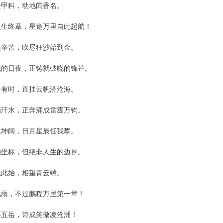
登甲科，动地闻香名。
人生终章，星途万里自此起航！
虽辛苦，吹尽狂沙始到金。
洗的日夜，正铸就破晓的锋芒。
会有时，直挂云帆济沧海。
滴汗水，正奔涌成雷霆万钧。
乾坤阔，日月星辰任我攀。
的坐标，但绝非人生的边界。
从此始，相望青云端。
风雨，不过鹏程万里第一章！
摇五岳，诗成笑傲凌沧洲！