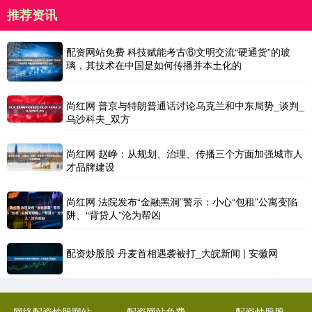
推荐资讯
配资网站免费 科技赋能考古⑥文明交流“硬通货”的玻
璃，其技术在中国是如何传播并本土化的
尚红网 普京与特朗普通话讨论乌克兰和中东局势_谈判_
乌沙科夫_双方
尚红网 赵峥：从规划、治理、传播三个方面加强城市人
才品牌建设
尚红网 法院发布“金融黑洞”警示：小心“包租”公寓变陷
阱、“背贷人”沦为帮凶
配资炒股股 丹麦首相遇袭被打_大皖新闻 | 安徽网
网络配资炒股网站
配资网站免费
配资炒股股