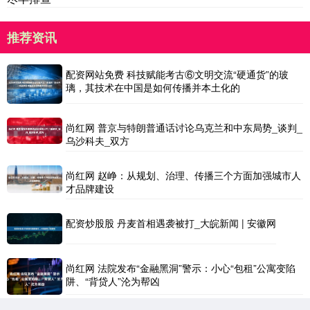
推荐资讯
配资网站免费 科技赋能考古⑥文明交流“硬通货”的玻
璃，其技术在中国是如何传播并本土化的
尚红网 普京与特朗普通话讨论乌克兰和中东局势_谈判_
乌沙科夫_双方
尚红网 赵峥：从规划、治理、传播三个方面加强城市人
才品牌建设
配资炒股股 丹麦首相遇袭被打_大皖新闻 | 安徽网
尚红网 法院发布“金融黑洞”警示：小心“包租”公寓变陷
阱、“背贷人”沦为帮凶