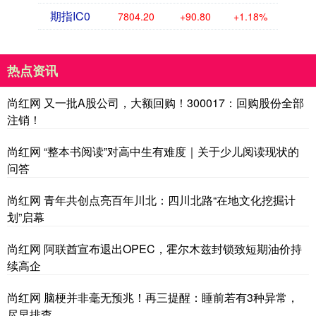
期指IC0
7804.20
+90.80
+1.18%
热点资讯
尚红网 又一批A股公司，大额回购！300017：回购股份全部
注销！
尚红网 “整本书阅读”对高中生有难度｜关于少儿阅读现状的
问答
尚红网 青年共创点亮百年川北：四川北路“在地文化挖掘计
划”启幕
尚红网 阿联酋宣布退出OPEC，霍尔木兹封锁致短期油价持
续高企
尚红网 脑梗并非毫无预兆！再三提醒：睡前若有3种异常，
尽早排查